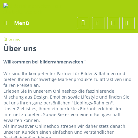
Menü
Über uns
Über uns
Willkommen bei bilderrahmenwelten !
Wir sind Ihr kompetenter Partner für Bilder & Rahmen und
bieten Ihnen hochwertige Markenprodukte zu attraktiven und
fairen Preisen an.
Erleben Sie in unserem Onlineshop die faszinierende
Mischung aus Design, Emotion sowie Lifestyle und finden Sie
bei uns Ihren ganz persönlichen "Lieblings-Rahmen".
Unser Ziel ist es, Ihnen ein perfektes Einkaufserlebnis im
Internet zu bieten. So wie Sie es von einem Fachgeschäft
erwarten können.
Als innovativer Onlineshop streben wir daher stets danach,
unseren Kunden einen einfachen und verständlichen
Bestellablauf zu bieten