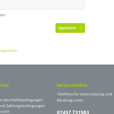
der.
Speichern
 angesehen
rvice
Service Hotline
Telefonische Unterstützung und
ne Geschäftsbedingungen
Beratung unter:
und Zahlungsbedingungen
recht
07457 731983