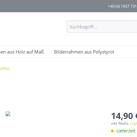
+49 (0) 7457 73
men aus Holz auf Maß
Bilderrahmen aus Polystyrol
untry
14,90 
inkl. MwSt.
zzg
Lieferzeit