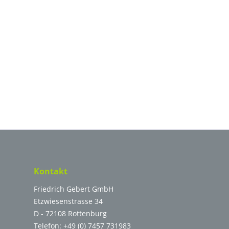
Kontakt
Friedrich Gebert GmbH
Etzwiesenstrasse 34
D - 72108 Rottenburg
Telefon:
+49 (0) 7457 731983