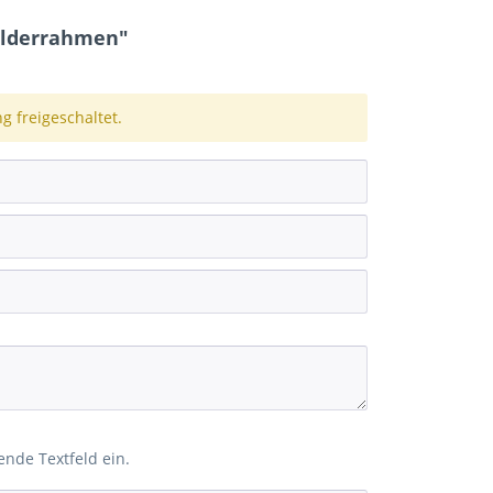
ilderrahmen"
 freigeschaltet.
ende Textfeld ein.