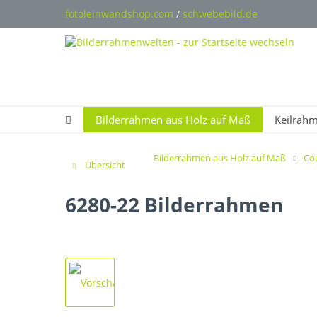
fotoleinwandshop.com
/
schwebebild.de
Bilderrahmen aus Holz auf Maß
Keilrah
Bilderrahmen aus Holz auf Maß
Co
Übersicht
6280-22 Bilderrahmen