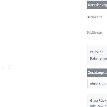
Berechnung 
Bildbreite:
Bildlänge:
Preis:
/
:
Rahmenpr
Zusatzopti
Glas/Rück
inkl. MwSt