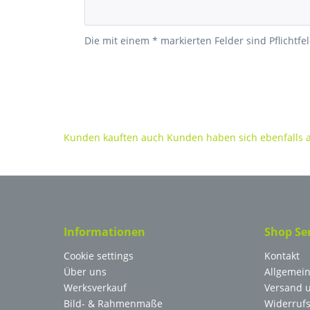
Die mit einem * markierten Felder sind Pflichtfel
Kunden kauften auch
Kunden haben sich ebenfalls
Informationen
Shop Se
Cookie settings
Kontakt
Über uns
Allgemei
Werksverkauf
Versand 
Bild- & Rahmenmaße
Widerrufs