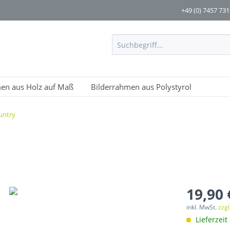
+49 (0) 7457 73
men aus Holz auf Maß
Bilderrahmen aus Polystyrol
untry
19,90 
inkl. MwSt.
zzg
Lieferzeit