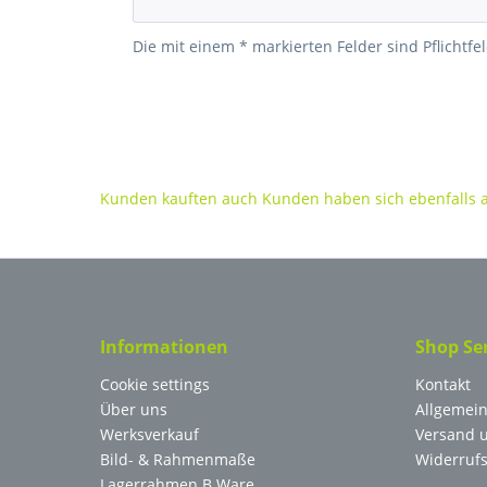
Die mit einem * markierten Felder sind Pflichtfel
Kunden kauften auch
Kunden haben sich ebenfalls
Informationen
Shop Se
Cookie settings
Kontakt
Über uns
Allgemei
Werksverkauf
Versand 
Bild- & Rahmenmaße
Widerrufs
Lagerrahmen B.Ware