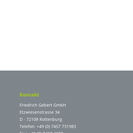
Kontakt
Friedrich Gebert GmbH
Etzwiesenstrasse 34
D - 72108 Rottenburg
Telefon:
+49 (0) 7457 731983