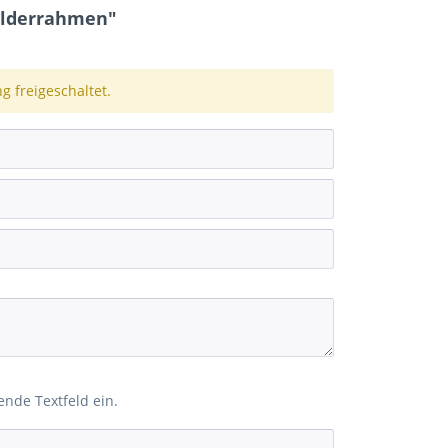
ilderrahmen"
 freigeschaltet.
ende Textfeld ein.