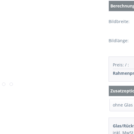
Berechnung 
Bildbreite:
Bildlänge:
Preis:
/
:
Rahmenpr
Zusatzopti
Glas/Rück
inkl. MwSt