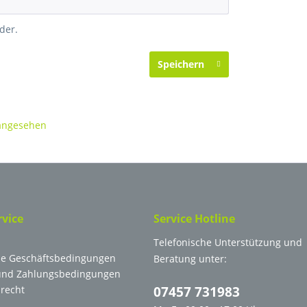
der.
Speichern
 angesehen
rvice
Service Hotline
Telefonische Unterstützung und
ne Geschäftsbedingungen
Beratung unter:
und Zahlungsbedingungen
recht
07457 731983