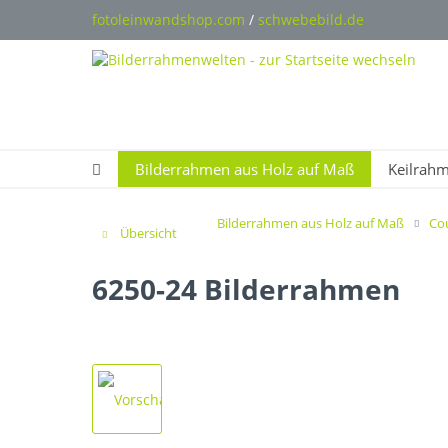
fotoleinwandshop.com
/
schwebebild.de
Bilderrahmen aus Holz auf Maß
Keilrah
Bilderrahmen aus Holz auf Maß
Co
Übersicht
6250-24 Bilderrahmen